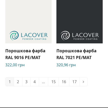
Порошкова фарба
Порошкова фарба
RAL 9016 PE/МАТ
RAL 7021 PЕ/МАТ
322,00
грн
320,96
грн
1
2
3
4
…
15
16
17