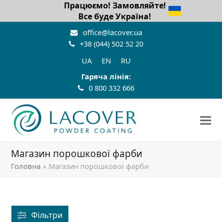
Працюємо! Замовляйте!
Все буде Україна!
office@lacover.ua
+38 (044) 502 52 20
UA
EN
RU
Гаряча лінія:
0 800 332 666
Магазин порошкової фарби
Головна
»
Магазин порошкової фарби
Фільтри