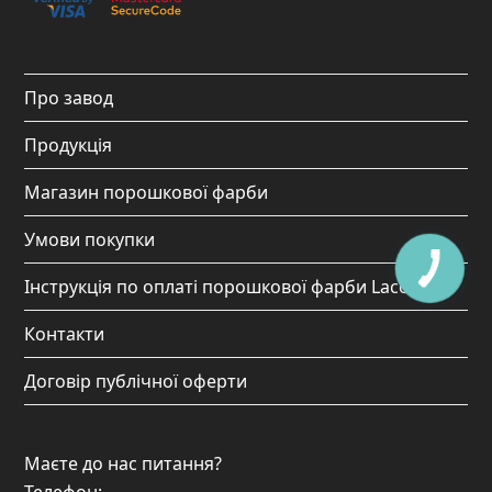
b
a
u
o
o
g
b
k
o
r
e
Про завод
k
a
Продукція
m
Магазин порошкової фарби
Умови покупки
Інструкція по оплаті порошкової фарби Lacover
Контакти
Договір публічної оферти
Маєте до нас питання?
Телефон: