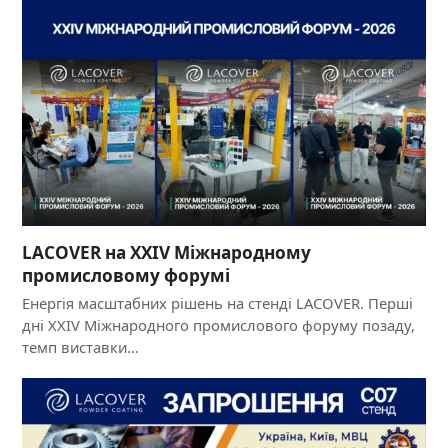
LACOVER на XXIV Міжнародному
промисловому форумі
Енергія масштабних рішень на стенді LACOVER. Перші
дні XXIV Міжнародного промислового форуму позаду,
темп виставки…