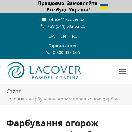
Працюємо! Замовляйте!
Все буде Україна!
office@lacover.ua
+38 (044) 502 52 20
UA
EN
RU
Гаряча лінія:
0 800 332 666
Статті
Головна
»
Фарбування огорож порошковою фарбою
Фарбування огорож