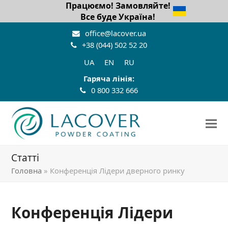
Працюємо! Замовляйте!
Все буде Україна!
office@lacover.ua
+38 (044) 502 52 20
UA
EN
RU
Гаряча лінія:
0 800 332 666
Статті
Головна
»
Конференція Лідери дверного ринку
Конференція Лідери