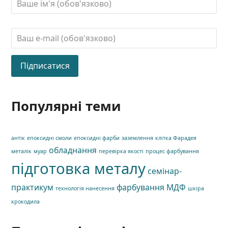
Популярні теми
антік
епоксидні смоли
епоксидні фарби
заземлення
клітка Фарадея
обладнання
металік
муар
перевірка якості
процес фарбування
підготовка металу
семінар-
практикум
фарбування МДФ
технологія нанесення
шкіра
крокодила