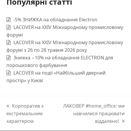
Популярні статті
-5% ЗНИЖКА на обладнання Electron
LACOVER на XXIV Міжнародному промисловому
форумі
LACOVER на XXIV Міжнародному промисловому
форумі з 26 по 28 травня 2026 року
Знижка −10% на обладнання ELECTRON для
порошкового фарбування
LACOVER на події «Найбільший дверний
простір» у Києві
previous
Корпоратив з
next
ЛАКОВЕР #home_office: ми
екстремальним
post:
post:
навчилися працювати
характером
віддалено!