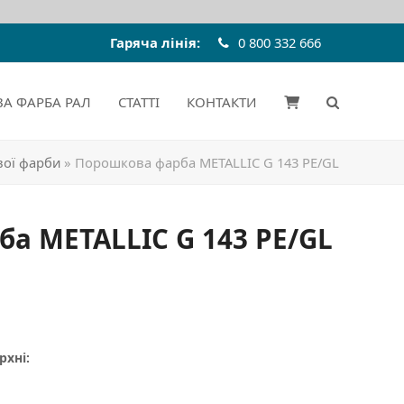
Гаряча лінія:
0 800 332 666
А ФАРБА РАЛ
СТАТТІ
КОНТАКТИ
ої фарби
»
Порошкова фарба METALLIC G 143 PE/GL
а METALLIC G 143 PE/GL
рхні: