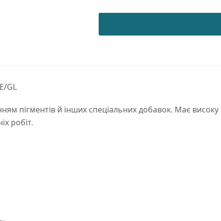
METALLIC
G
143
PE/GL
quantity
E/GL
ням пігментів й інших спеціальних добавок. Має високу с
іх робіт.