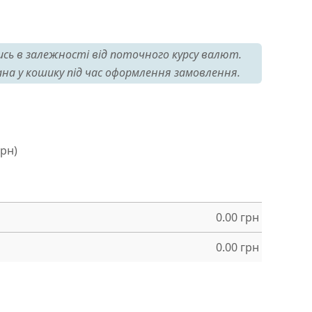
сь в залежності від поточного курсу валют.
на у кошику під час оформлення замовлення.
грн)
0.00
грн
0.00
грн