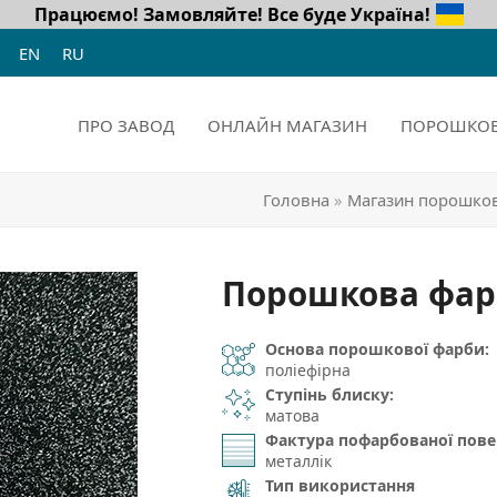
Працюємо! Замовляйте!
Все буде Україна!
EN
RU
ПРО ЗАВОД
ОНЛАЙН МАГАЗИН
ПОРОШКОВ
Головна
»
Магазин порошков
Порошкова фарб
Основа порошкової фарби:
поліефірна
Ступінь блиску:
матова
Фактура пофарбованої пове
металлік
Тип використання