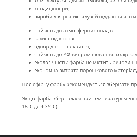
комплектуючі для автомобілів, велосипеді
кондиціонери;
вироби для різних галузей піддаються атмо
стійкість до атмосферних опадів;
захист від корозії;
однорідність покриття;
стійкість до УФ-випромінювання: колір з
екологічність: фарба не містить речовин
економна витрата порошкового матеріалу
Поліефірну фарбу рекомендується зберігати при
Якщо фарба зберігалася при температурі менше 
18°C до + 25°C).