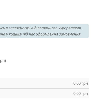
сь в залежності від поточного курсу валют.
на у кошику під час оформлення замовлення.
грн)
0.00
грн
0.00
грн