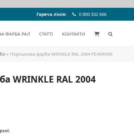
Гаряча лінія:
0 800 332 666
А ФАРБА РАЛ
СТАТТІ
КОНТАКТИ
рби
»
Порошкова фарба WRINKLE RAL 2004 PE/WR/SM
ба WRINKLE RAL 2004
рхні: