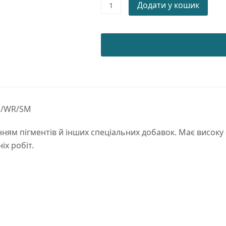
Порошкова
Додати у кошик
фарба
WRINKLE
RAL
2004
PE/WR/SM
quantity
E/WR/SM
ням пігментів й інших спеціальних добавок. Має високу с
іх робіт.