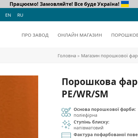
Працюємо! Замовляйте!
Все буде Україна!
EN
RU
ПРО ЗАВОД
ОНЛАЙН МАГАЗИН
ПОРОШКОВ
Головна
»
Магазин порошкової фа
Порошкова фар
PE/WR/SM
Основа порошкової фарби:
поліефірна
Ступінь блиску:
напівматовий
Фактура пофарбованої пове