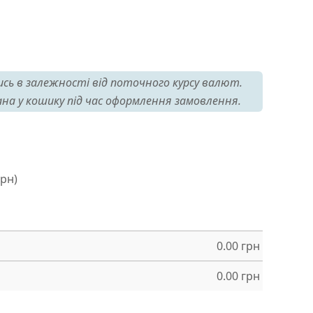
сь в залежності від поточного курсу валют.
на у кошику під час оформлення замовлення.
грн)
0.00
грн
0.00
грн