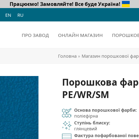
Працюємо! Замовляйте!
Все буде Україна!
EN
RU
ПРО ЗАВОД
ОНЛАЙН МАГАЗИН
ПОРОШКОВ
Головна
»
Магазин порошкової фа
Порошкова фар
PE/WR/SM
Основа порошкової фарби:
поліефірна
Ступінь блиску:
глянцевий
Фактура пофарбованої пове