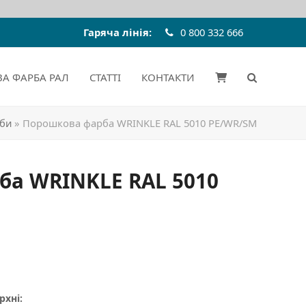
Гаряча лінія:
0 800 332 666
А ФАРБА РАЛ
СТАТТІ
КОНТАКТИ
рби
»
Порошкова фарба WRINKLE RAL 5010 PE/WR/SM
ба WRINKLE RAL 5010
рхні: