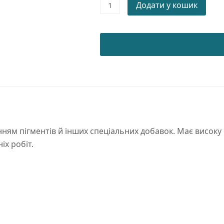
Порошкова
Додати у кошик
фарба
WRINKLE
RAL
5010
PE/WR/SM
quantity
ням пігментів й інших спеціальних добавок. Має високу с
іх робіт.