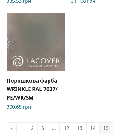
335,53
грн
311,08
грн
Порошкова фарба
WRINKLE RAL 7037/
РЕ/WR/SM
300,68
грн
1
2
3
…
12
13
14
15