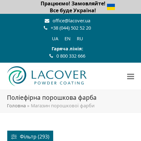
Працюємо! Замовляйте!
Все буде Україна!
office@lacover.ua
+38 (044) 502 52 20
UA
EN
RU
Гаряча лінія:
0 800 332 666
Поліефірна порошкова фарба
Головна
»
Магазин порошкової фарби
Фільтр (293)