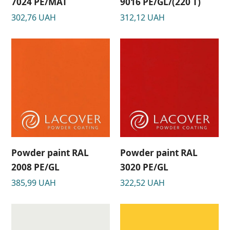
7024 PE/MAT
9016 РЕ/GL/(220 Т)
302,76
UAH
312,12
UAH
Powder paint RAL
Powder paint RAL
2008 PE/GL
3020 PE/GL
385,99
UAH
322,52
UAH