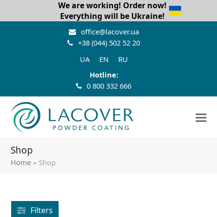
We are working! Order now!
Everything will be Ukraine!
office@lacover.ua
+38 (044) 502 52 20
UA
EN
RU
Hotline:
0 800 332 666
Shop
Home
»
Shop
Filters