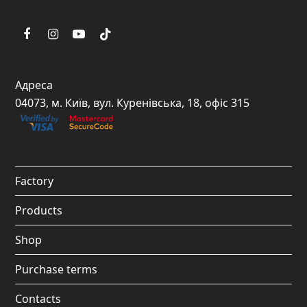
F
I
Y
T
a
n
o
i
c
s
u
k
Адреса
e
t
t
t
04073, м. Київ, вул. Куренівська, 18, офіс 315
b
a
u
o
o
g
b
k
o
r
e
Factory
k
a
Products
m
Shop
Purchase terms
Contacts