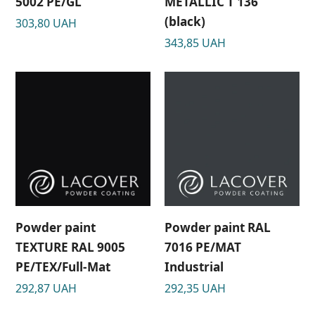
5002 PE/GL
METALLIC T 136
(black)
303,80
UAH
343,85
UAH
Powder paint
Powder paint RAL
TEXTURE RAL 9005
7016 PE/MAT
РЕ/TEX/Full-Mat
Industrial
292,87
UAH
292,35
UAH