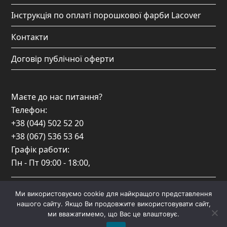
Інструкція по оплаті порошкової фарби Lacover
Контакти
Договір публічної оферти
Маєте до нас питання?
Телефон:
+38 (044) 502 52 20
+38 (067) 536 53 64
Графік работи:
Пн - Пт
09:00 - 18:00
,
Гаряча лінія:
Ми використовуємо cookie для найкращого представлення
0 800 332 666
нашого сайту. Якщо Ви продовжите використовувати сайт,
ми вважатимемо, що Вас це влаштовує.
Графік роботи Call-Центру: