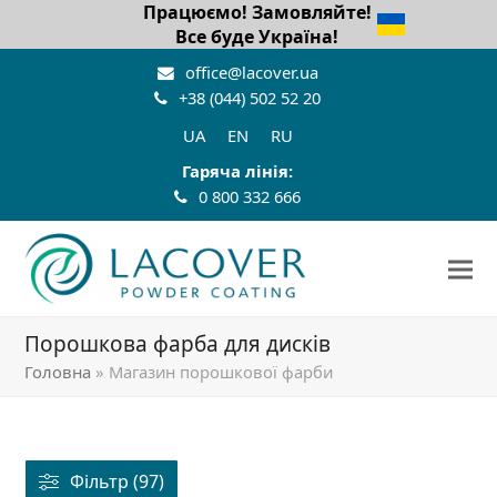
Працюємо! Замовляйте!
Все буде Україна!
office@lacover.ua
+38 (044) 502 52 20
UA
EN
RU
Гаряча лінія:
0 800 332 666
Порошкова фарба для дисків
Головна
»
Магазин порошкової фарби
Фільтр (97)