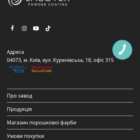
F
I
Y
T
a
n
o
i
c
s
u
k
Адреса
e
t
t
t
04073, м. Київ, вул. Куренівська, 18, офіс 315
b
a
u
o
o
g
b
k
o
r
e
Про завод
k
a
Продукція
m
Магазин порошкової фарби
Умови покупки