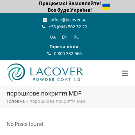
Працюємо! Замовляйте!
Все буде Україна!
office@lacover.ua
+38 (044) 502 52 20
UA
EN
RU
Гаряча лінія:
0 800 332 666
порошкове покриття MDF
Головна
»
порошкове покриття MDF
No Posts found.