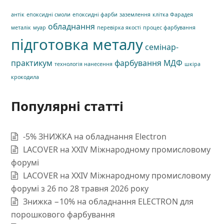
антік
епоксидні смоли
епоксидні фарби
заземлення
клітка Фарадея
обладнання
металік
муар
перевірка якості
процес фарбування
підготовка металу
семінар-
практикум
фарбування МДФ
технологія нанесення
шкіра
крокодила
Популярні статті
-5% ЗНИЖКА на обладнання Electron
LACOVER на XXIV Міжнародному промисловому
форумі
LACOVER на XXIV Міжнародному промисловому
форумі з 26 по 28 травня 2026 року
Знижка −10% на обладнання ELECTRON для
порошкового фарбування