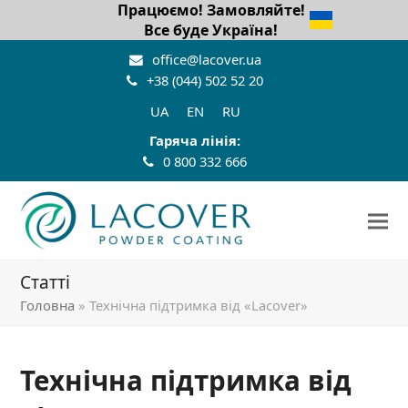
Працюємо! Замовляйте!
Все буде Україна!
office@lacover.ua
+38 (044) 502 52 20
UA
EN
RU
Гаряча лінія:
0 800 332 666
Статті
Головна
»
Технічна підтримка від «Lacover»
Технічна підтримка від