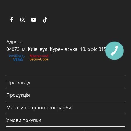
F
I
Y
T
a
n
o
i
c
s
u
k
Адреса
e
t
t
t
04073, м. Київ, вул. Куренівська, 18, офіс 315
b
a
u
o
o
g
b
k
o
r
e
Про завод
k
a
Продукція
m
Магазин порошкової фарби
Умови покупки