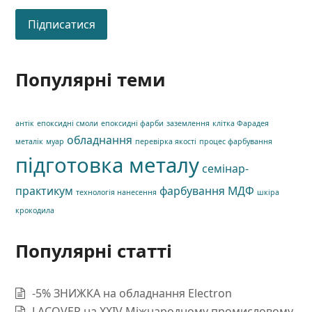
Популярні теми
антік
епоксидні смоли
епоксидні фарби
заземлення
клітка Фарадея
обладнання
металік
муар
перевірка якості
процес фарбування
підготовка металу
семінар-
практикум
фарбування МДФ
технологія нанесення
шкіра
крокодила
Популярні статті
-5% ЗНИЖКА на обладнання Electron
LACOVER на XXIV Міжнародному промисловому