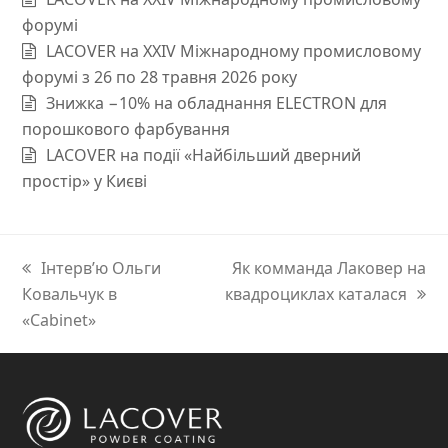
форумі
LACOVER на XXIV Міжнародному промисловому
форумі з 26 по 28 травня 2026 року
Знижка −10% на обладнання ELECTRON для
порошкового фарбування
LACOVER на події «Найбільший дверний
простір» у Києві
previous
Інтерв’ю Ольги
next
Як комманда Лаковер на
Ковальчук в
post:
квадроциклах каталася
post:
«Cabinet»