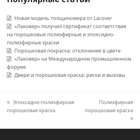
Новая модель толщиномера от Lacover
«Лаковер» получил сертификат соответствия
на порошковые полиэфирные и эпоксидно-
полиэфирные краски
Порошковая покраска: отклонение в цвете
«Лаковер» на Международном промышленном
форуме
Двери и порошковая краска: риски и вызовы
previous
Эпоксидно-полиэфирная
next
Полиэфирная
порошковая краска
post:
порошковая краска
post: