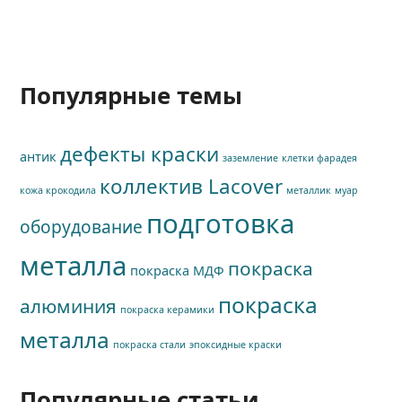
Популярные темы
дефекты краски
антик
заземление
клетки фарадея
коллектив Lacover
кожа крокодила
металлик
муар
подготовка
оборудование
металла
покраска
покраска МДФ
покраска
алюминия
покраска керамики
металла
покраска стали
эпоксидные краски
Популярные статьи