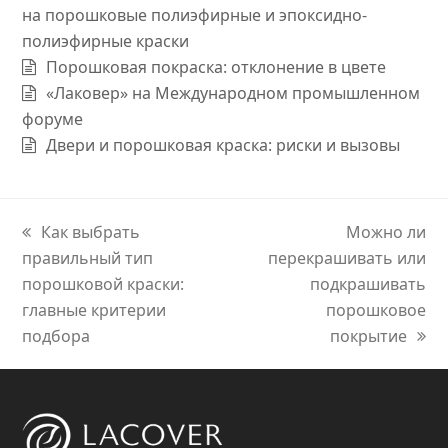
на порошковые полиэфирные и эпоксидно-
полиэфирные краски
Порошковая покраска: отклонение в цвете
«Лаковер» на Международном промышленном
форуме
Двери и порошковая краска: риски и вызовы
previous
Как выбрать
next
Можно ли
правильный тип
post:
перекрашивать или
post:
порошковой краски:
подкрашивать
главные критерии
порошковое
подбора
покрытие