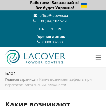
Работаем! Заказывайте!
Все будет Украина!
office@lacover.ua
+38 (044) 502 52 20
UA
EN
RU
Горячая линия:
0 800 332 666
Блог
Главная страница
»
Какие возникают дефекты при
перегреве, загрязнении, влажности
Какие возникают