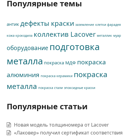
Популярные темы
дефекты краски
антик
заземление
клетки фарадея
коллектив Lacover
кожа крокодила
металлик
муар
подготовка
оборудование
металла
покраска
покраска МДФ
покраска
алюминия
покраска керамики
металла
покраска стали
эпоксидные краски
Популярные статьи
Новая модель толщиномера от Lacover
«Лаковер» получил сертификат соответствия