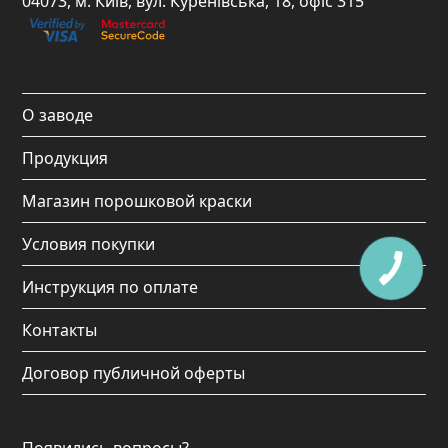
04073, м. Київ, вул. Куренівська, 18, офіс 315
b
a
u
o
o
g
b
k
o
r
e
О заводе
k
a
Продукция
m
Магазин порошковой краски
Условия покупки
Инструкция по оплате
Контакты
Договор публичной оферты
Появились вопросы?