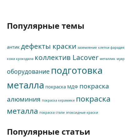
Популярные темы
дефекты краски
антик
заземление
клетки фарадея
коллектив Lacover
кожа крокодила
металлик
муар
подготовка
оборудование
металла
покраска
покраска МДФ
покраска
алюминия
покраска керамики
металла
покраска стали
эпоксидные краски
Популярные статьи