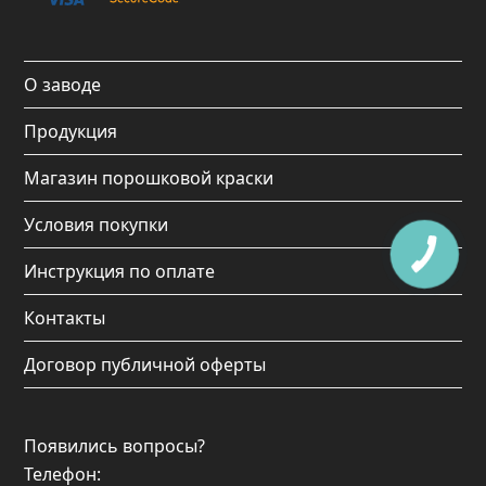
o
g
b
k
o
r
e
О заводе
k
a
Продукция
m
Магазин порошковой краски
Условия покупки
Инструкция по оплате
Контакты
Договор публичной оферты
Появились вопросы?
Телефон: