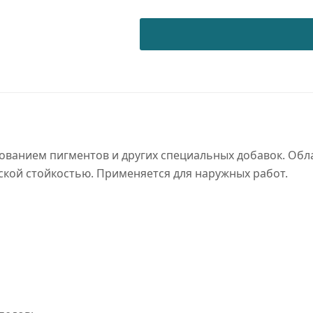
RAL
5013
PE/GL
quantity
ованием пигментов и других специальных добавок. Обл
ской стойкостью. Применяется для наружных работ.