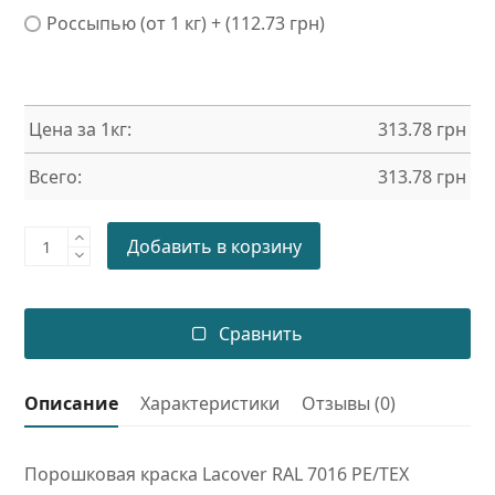
Россыпью (от 1 кг) + (112.73 грн)
Цена за 1кг:
313.78
грн
Всего:
313.78
грн
Порошковая
Добавить в корзину
краска
RAL
7016
Сравнить
PE/TEX
quantity
Описание
Характеристики
Отзывы (0)
Порошковая краска Lacover RAL 7016 PE/TEX