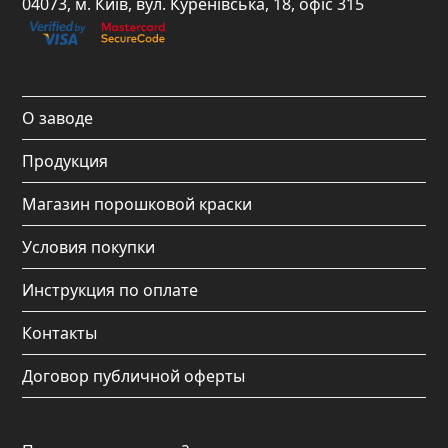
e
t
t
t
04073, м. Київ, вул. Куренівська, 18, офіс 315
b
a
u
o
o
g
b
k
o
r
e
О заводе
k
a
Продукция
m
Магазин порошковой краски
Условия покупки
Инструкция по оплате
Контакты
Договор публичной оферты