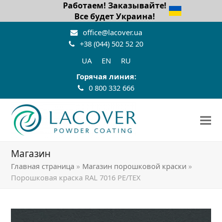
Работаем! Заказывайте!
Все будет Украина!
office@lacover.ua
+38 (044) 502 52 20
UA
EN
RU
Горячая линия:
0 800 332 666
Магазин
Главная страница
»
Магазин порошковой краски
»
Порошковая краска RAL 7016 PE/TEX