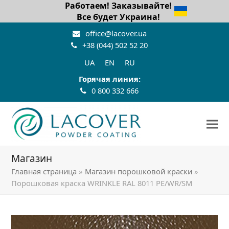
Работаем! Заказывайте!
Все будет Украина!
office@lacover.ua
+38 (044) 502 52 20
UA
EN
RU
Горячая линия:
0 800 332 666
Магазин
Главная страница
»
Магазин порошковой краски
»
Порошковая краска WRINKLE RAL 8011 PE/WR/SM