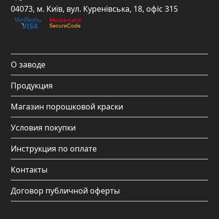
e
t
t
t
04073, м. Київ, вул. Куренівська, 18, офіс 315
b
a
u
o
o
g
b
k
o
r
e
О заводе
k
a
Продукция
m
Магазин порошковой краски
Условия покупки
Инструкция по оплате
Контакты
Договор публичной оферты