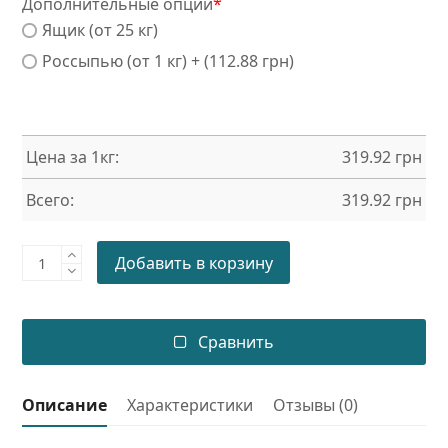
Дополнительные опции
*
Ящик (от 25 кг)
Россыпью (от 1 кг) + (112.88 грн)
Цена за 1кг:
319.92
грн
Всего:
319.92
грн
Порошковая
Добавить в корзину
краска
WRINKLE
RAL
Сравнить
8011
PE/WR/SM
Описание
Характеристики
Отзывы (0)
quantity