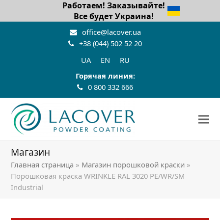
Работаем! Заказывайте!
Все будет Украина!
office@lacover.ua
+38 (044) 502 52 20
UA
EN
RU
Горячая линия:
0 800 332 666
Магазин
Главная страница
»
Магазин порошковой краски
»
Порошковая краска WRINKLE RAL 3020 PE/WR/SM
Industrial