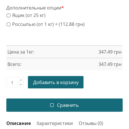
Дополнительные опции
*
Ящик (от 25 кг)
Россыпью (от 1 кг) + (112.88 грн)
Цена за 1кг:
347.49
грн
Всего:
347.49
грн
Порошковая
Добавить в корзину
краска
WRINKLE
RAL
Сравнить
3020
PE/WR/SM
Описание
Характеристики
Отзывы (0)
Industrial