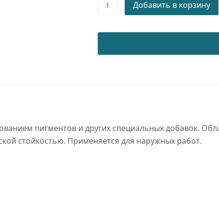
Порошковая
Добавить в корзину
краска
WRINKLE
RAL
6018
PE/WR/SM
quantity
ованием пигментов и других специальных добавок. Обл
ской стойкостью. Применяется для наружных работ.