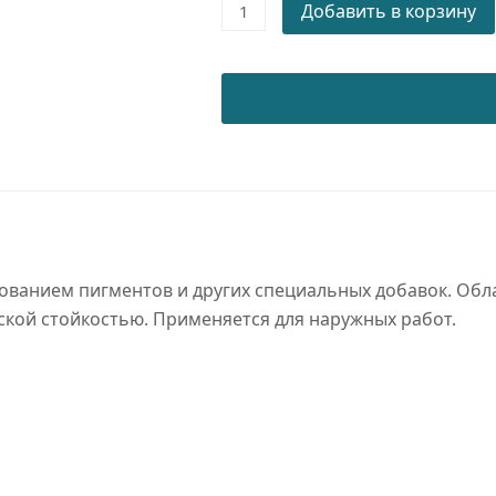
Порошковая
Добавить в корзину
краска
WRINKLE
RAL
7015
РЕ/WR/SM
quantity
ованием пигментов и других специальных добавок. Обл
ской стойкостью. Применяется для наружных работ.