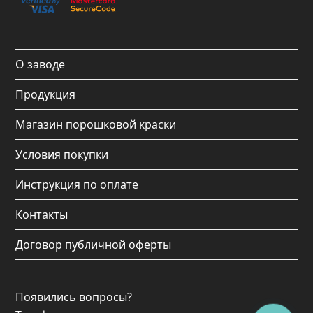
b
a
u
o
o
g
b
k
o
r
e
О заводе
k
a
Продукция
m
Магазин порошковой краски
Условия покупки
Инструкция по оплате
Контакты
Договор публичной оферты
Появились вопросы?