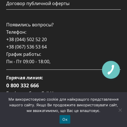
Договор публичной оферты
Появились вопросы?
Телефон:
+38 (044) 502 52 20
+38 (067) 536 53 64
График работы:
Пн - Пт
09:00 - 18:00
,
Горячая линия:
0 800 332 666
График работы Call-Центра:
Ми використовуємо cookie для найкращого представлення
Пн-Пт: 09:00 — 17:00
нашого сайту. Якщо Ви продовжите використовувати сайт,
ми вважатимемо, що Вас це влаштовує.
Ок
Copyright
Lacover.
2026 - All Rights Reserved