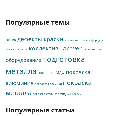
Популярные темы
дефекты краски
антик
заземление
клетки фарадея
коллектив Lacover
кожа крокодила
металлик
муар
подготовка
оборудование
металла
покраска
покраска МДФ
покраска
алюминия
покраска керамики
металла
покраска стали
эпоксидные краски
Популярные статьи