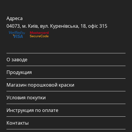
a
n
o
i
c
s
u
k
Адреса
e
t
t
t
04073, м. Київ, вул. Куренівська, 18, офіс 315
b
a
u
o
o
g
b
k
o
r
e
О заводе
k
a
Продукция
m
Магазин порошковой краски
Условия покупки
Инструкция по оплате
Контакты