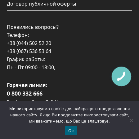
Договор публичной оферты
Появились вопросы?
Телефон:
+38 (044) 502 52 20
+38 (067) 536 53 64
График работы:
Пн - Пт
09:00 - 18:00
,
Горячая линия:
0 800 332 666
График работы Call-Центра:
Ми використовуємо cookie для найкращого представлення
Пн-Пт: 09:00 — 17:00
нашого сайту. Якщо Ви продовжите використовувати сайт,
ми вважатимемо, що Вас це влаштовує.
Ок
Copyright
Lacover.
2026 - All Rights Reserved