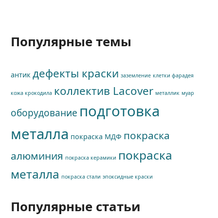
Популярные темы
дефекты краски
антик
заземление
клетки фарадея
коллектив Lacover
кожа крокодила
металлик
муар
подготовка
оборудование
металла
покраска
покраска МДФ
покраска
алюминия
покраска керамики
металла
покраска стали
эпоксидные краски
Популярные статьи