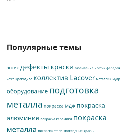
Популярные темы
дефекты краски
антик
заземление
клетки фарадея
коллектив Lacover
кожа крокодила
металлик
муар
подготовка
оборудование
металла
покраска
покраска МДФ
покраска
алюминия
покраска керамики
металла
покраска стали
эпоксидные краски