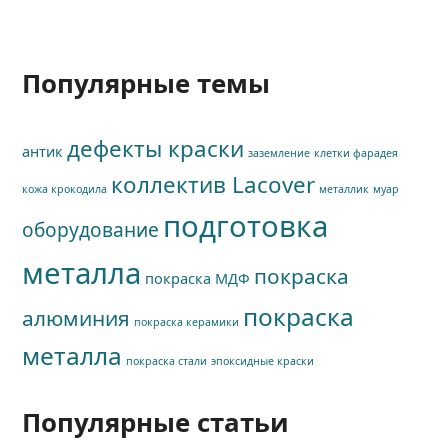
Популярные темы
дефекты краски
антик
заземление
клетки фарадея
коллектив Lacover
кожа крокодила
металлик
муар
подготовка
оборудование
металла
покраска
покраска МДФ
покраска
алюминия
покраска керамики
металла
покраска стали
эпоксидные краски
Популярные статьи