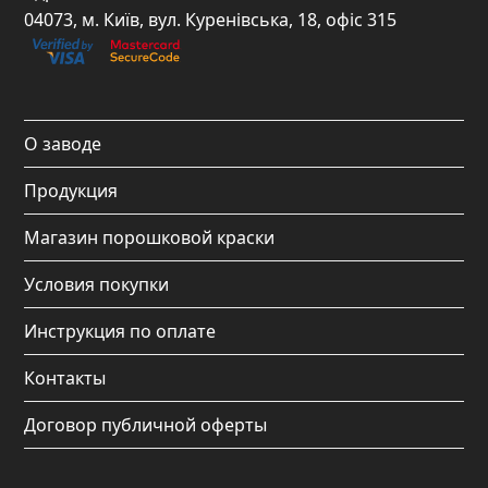
e
t
t
t
04073, м. Київ, вул. Куренівська, 18, офіс 315
b
a
u
o
o
g
b
k
o
r
e
О заводе
k
a
Продукция
m
Магазин порошковой краски
Условия покупки
Инструкция по оплате
Контакты
Договор публичной оферты