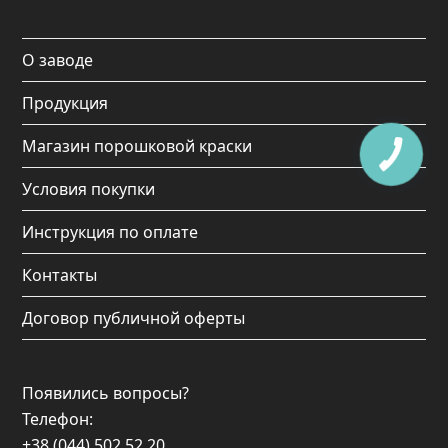
o
g
b
k
o
r
e
О заводе
k
a
Продукция
m
Магазин порошковой краски
Условия покупки
Инструкция по оплате
Контакты
Договор публичной оферты
Появились вопросы?
Телефон:
+38 (044) 502 52 20